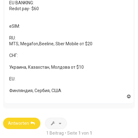
EU BANKING:
Redot pay- $60
eSIM:
RU:
MTS, Megafon,Beeline, Sber Mobile от $20
СНГ:
Украина, Казахстан, Молдова от $10
EU:
Финляндия, Сербия, США
N
a
c
h
o
b
Antworten
e
n
1 Beitrag • Seite
1
von
1