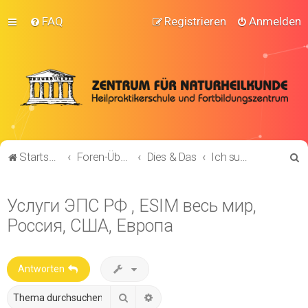
FAQ
Registrieren
Anmelden
S
Startseite
Foren-Übersicht
Dies & Das
Ich suche .....
u
c
Услуги ЭПС РФ , ESIM весь мир,
h
Россия, США, Европа
e
Antworten
Suche
Erweiterte Suche