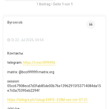
1 Beitrag • Seite
1
von
1
Byronrob
Zitat
Di 22. Jul 2025, 04:54
Контакты:
telegram:
https://t.me/i99999d
matrix: @bcci99999:matrix.org
session:
05cc67908ecd7d3fab85de00b76e13962915f53714084da15
e7c0a75395eb2294f​
https://telegra.ph/Uslugi-EHPS--ESIM-ves-mir-07-21