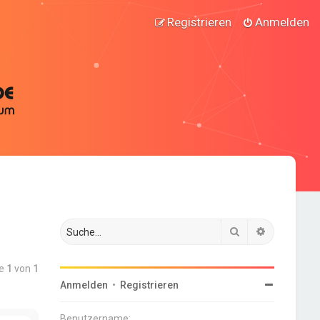
Registrieren
Anmelden
Suche
Erweiterte
te
1
von
1
Anmelden
•
Registrieren
Benutzername: