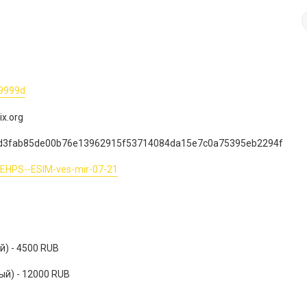
99999d
ix.org
7d3fab85de00b76e13962915f53714084da15e7c0a75395eb2294f​
gi-EHPS--ESIM-ves-mir-07-21
) - 4500 RUB
ый) - 12000 RUB