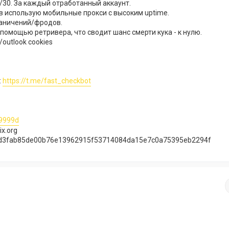
/30. За каждый отработанный аккаунт.
в использую мобильные прокси с высоким uptime.
раничений/фродов.
 помощью ретривера, что сводит шанс смерти кука - к нулю.
outlook cookies​
:
https://t.me/fast_checkbot​
99999d
ix.org
7d3fab85de00b76e13962915f53714084da15e7c0a75395eb2294f​