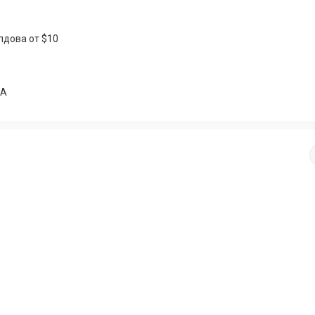
лдова от $10
ША