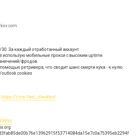
rkov.com
/30. За каждый отработанный аккаунт.
в использую мобильные прокси с высоким uptime.
раничений/фродов.
 помощью ретривера, что сводит шанс смерти кука - к нулю.
outlook cookies​
:
https://t.me/fast_checkbot​
99999d
ix.org
7d3fab85de00b76e13962915f53714084da15e7c0a75395eb2294f​