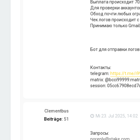
Выплата происходит 70
Для проверки аккаунто
Обход почти любых ог
Чек логов происходит с
Принимаю только Gmail/
Бот для отправки логов
Контакты:
telegram:
https://t.me/i
matrix: @bcci99999:matr
session: 05cc67908ecd
Clementbus
Mi 23. Jul 2025, 14:02
Beiträge:
51
Запросы:
noreply@stake.com