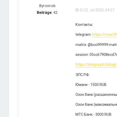
Byronrob
Di 22. Jul 2025, 04:57
Beiträge:
42
Контакты:
telegram:
https://t.me/i
matrix: @bcci99999:matr
session: 05cc67908ecd
https://telegra.ph/Uslu
ЭПС РФ:
Юмани - 1500 RUB
Озон банк (расшиоенный
Озон банк (максимальн
МТС Банк - 3000 RUB