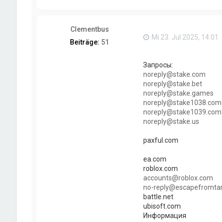
Clementbus
Mi 23. Jul 2025, 14:01
Beiträge:
51
Запросы:
noreply@stake.com
noreply@stake.bet
noreply@stake.games
noreply@stake1038.com
noreply@stake1039.com
noreply@stake.us
paxful.com
ea.com
roblox.com
accounts@roblox.com
no-reply@escapefromta
battle.net
ubisoft.com
Информация