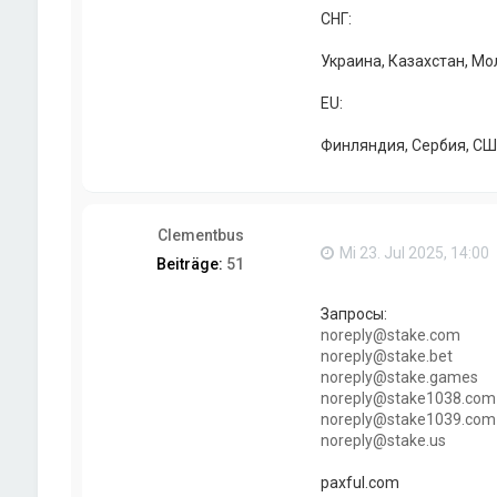
СНГ:
Украина, Казахстан, Мо
EU:
Финляндия, Сербия, С
Clementbus
Mi 23. Jul 2025, 14:00
Beiträge:
51
Запросы:
noreply@stake.com
noreply@stake.bet
noreply@stake.games
noreply@stake1038.com
noreply@stake1039.com
noreply@stake.us
paxful.com