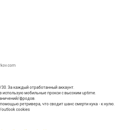
rkov.com
/30. За каждый отработанный аккаунт.
в использую мобильные прокси с высоким uptime.
раничений/фродов.
 помощью ретривера, что сводит шанс смерти кука - к нулю.
outlook cookies​