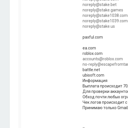
noreply@stake.bet
noreply@stake.games
noreply@stake1038.com
noreply@stake1039.com
noreply@stake.us
paxful.com
ea.com
roblox.com
accounts@roblox.com
no-reply@escapefromta
battle.net
ubisoft.com
Информация
Выплата происходит 70
Для проверки аккаунто
Обход почти любых ог
Чек логов происходит с
Принимаю только Gmail/