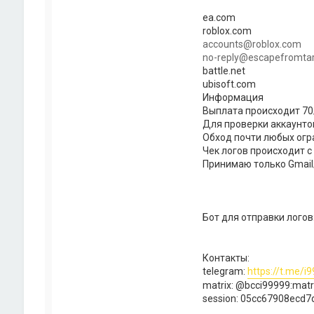
ea.com
roblox.com
accounts@roblox.com
no-reply@escapefromta
battle.net
ubisoft.com
Информация
Выплата происходит 70
Для проверки аккаунто
Обход почти любых ог
Чек логов происходит с
Принимаю только Gmail/
Бот для отправки логов
Контакты:
telegram:
https://t.me/i
matrix: @bcci99999:matr
session: 05cc67908ecd