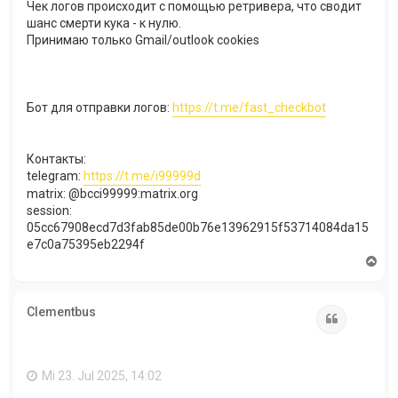
Чек логов происходит с помощью ретривера, что сводит
шанс смерти кука - к нулю.
Принимаю только Gmail/outlook cookies​
Бот для отправки логов:
https://t.me/fast_checkbot​
Контакты:
telegram:
https://t.me/i99999d
matrix: @bcci99999:matrix.org
session:
05cc67908ecd7d3fab85de00b76e13962915f53714084da15
e7c0a75395eb2294f​
N
a
c
h
Clementbus
o
Zitat
b
e
n
Mi 23. Jul 2025, 14:02