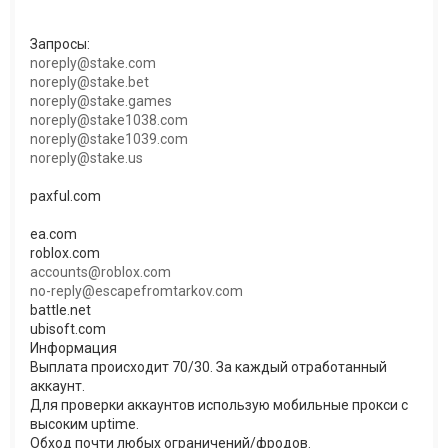
Запросы:
noreply@stake.com
noreply@stake.bet
noreply@stake.games
noreply@stake1038.com
noreply@stake1039.com
noreply@stake.us
paxful.com
ea.com
roblox.com
accounts@roblox.com
no-reply@escapefromtarkov.com
battle.net
ubisoft.com
Информация
Выплата происходит 70/30. За каждый отработанный
аккаунт.
Для проверки аккаунтов использую мобильные прокси с
высоким uptime.
Обход почти любых ограничений/фродов.