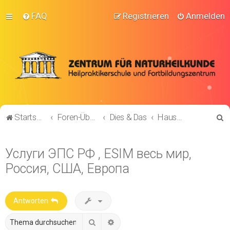
FAQ
Registrieren
Anmelden
S
Startseite
Foren-Übersicht
Dies & Das
Hausmittel & Geheim-Tipps
u
c
Услуги ЭПС РФ , ESIM весь мир,
h
Россия, США, Европа
e
Antworten
Suche
Erweiterte Suche