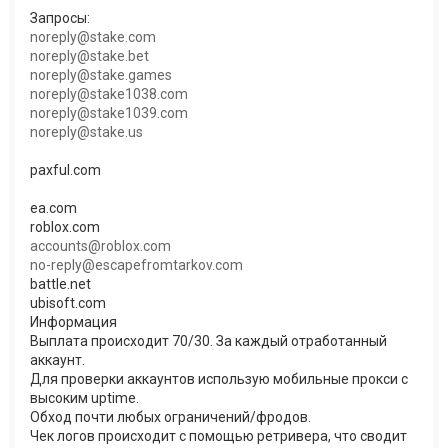
Запросы:
noreply@stake.com
noreply@stake.bet
noreply@stake.games
noreply@stake1038.com
noreply@stake1039.com
noreply@stake.us
paxful.com
ea.com
roblox.com
accounts@roblox.com
no-reply@escapefromtarkov.com
battle.net
ubisoft.com
Информация
Выплата происходит 70/30. За каждый отработанный
аккаунт.
Для проверки аккаунтов использую мобильные прокси с
высоким uptime.
Обход почти любых ограничений/фродов.
Чек логов происходит с помощью ретривера, что сводит