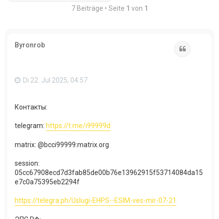
7 Beiträge • Seite
1
von
1
Byronrob
Zitat
Di 22. Jul 2025, 04:57
Контакты:
telegram:
https://t.me/i99999d
matrix: @bcci99999:matrix.org
session:
05cc67908ecd7d3fab85de00b76e13962915f53714084da15
e7c0a75395eb2294f​
https://telegra.ph/Uslugi-EHPS--ESIM-ves-mir-07-21