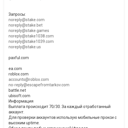
Запросы:
noreply@stake.com
noreply@stake.bet
noreply@stake.games
noreply@stake1038.com
noreply@stake1039.com
noreply@stake.us
paxful.com
ea.com
roblox.com
accounts@roblox.com
no-reply@escapefromtarkov.com
battle.net
ubisoft.com
Информация
Выплата происходит 70/30. За каждый отработанный
аккаунт.
Для проверки аккаунтов использую мобильные прокси с
высоким uptime.