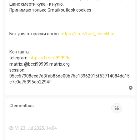
шанс смерти кука - к нулю.
Принимаю только Gmail/outlook cookies​
Бот для отправки логов:
https://t.me/fast_checkbot​
Контакты:
telegram:
https://t.me/i99999d
matrix: @bcci99999:matrix.org
session:
05cc67908ecd7d3fab85de00b76e13962915f53714084da15
e7c0a75395eb2294f​
N
a
c
h
Clementbus
o
Zitat
b
e
n
Mi 23. Jul 2025, 14:04