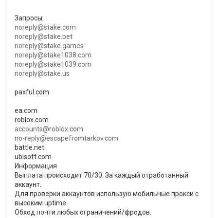
Запросы:
noreply@stake.com
noreply@stake.bet
noreply@stake.games
noreply@stake1038.com
noreply@stake1039.com
noreply@stake.us
paxful.com
ea.com
roblox.com
accounts@roblox.com
no-reply@escapefromtarkov.com
battle.net
ubisoft.com
Информация
Выплата происходит 70/30. За каждый отработанный
аккаунт.
Для проверки аккаунтов использую мобильные прокси с
высоким uptime.
Обход почти любых ограничений/фродов.