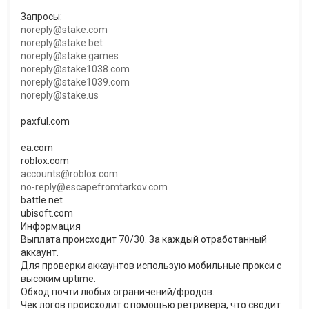
Запросы:
noreply@stake.com
noreply@stake.bet
noreply@stake.games
noreply@stake1038.com
noreply@stake1039.com
noreply@stake.us
paxful.com
ea.com
roblox.com
accounts@roblox.com
no-reply@escapefromtarkov.com
battle.net
ubisoft.com
Информация
Выплата происходит 70/30. За каждый отработанный
аккаунт.
Для проверки аккаунтов использую мобильные прокси с
высоким uptime.
Обход почти любых ограничений/фродов.
Чек логов происходит с помощью ретривера, что сводит