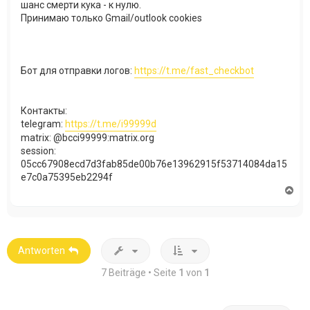
шанс смерти кука - к нулю.
Принимаю только Gmail/outlook cookies​
Бот для отправки логов:
https://t.me/fast_checkbot​
Контакты:
telegram:
https://t.me/i99999d
matrix: @bcci99999:matrix.org
session:
05cc67908ecd7d3fab85de00b76e13962915f53714084da15
e7c0a75395eb2294f​
N
a
c
h
o
b
Antworten
e
n
7 Beiträge • Seite
1
von
1