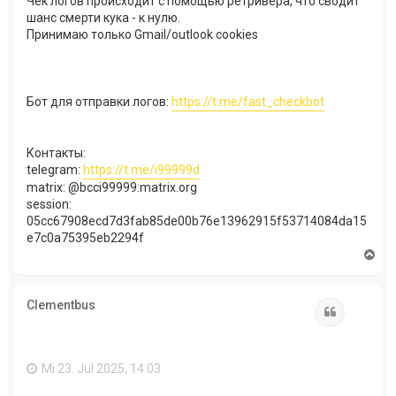
Чек логов происходит с помощью ретривера, что сводит
шанс смерти кука - к нулю.
Принимаю только Gmail/outlook cookies​
Бот для отправки логов:
https://t.me/fast_checkbot​
Контакты:
telegram:
https://t.me/i99999d
matrix: @bcci99999:matrix.org
session:
05cc67908ecd7d3fab85de00b76e13962915f53714084da15
e7c0a75395eb2294f​
N
a
c
h
Clementbus
o
Zitat
b
e
n
Mi 23. Jul 2025, 14:03