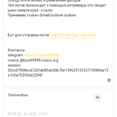
Обход почти любых ограничений/фродов.
Чек логов происходит с помощью ретривера, что сводит
шанс смерти кука - к нулю.
Принимаю только Gmail/outlook cookies​
Бот для отправки логов:
https://t.me/fast_checkbot​
Контакты:
telegram:
https://t.me/i99999d
matrix: @bcci99999:matrix.org
session:
05cc67908ecd7d3fab85de00b76e13962915f53714084da15
e7c0a75395eb2294f​
N
a
c
h
Clementbus
o
Zitat
b
e
n
Mi 23. Jul 2025, 14:01