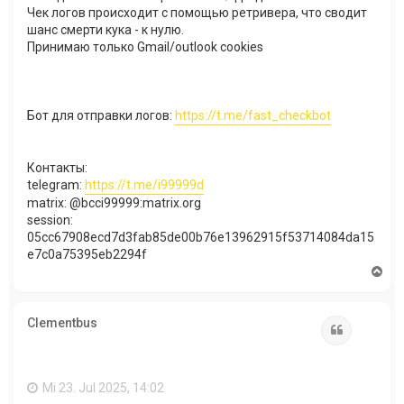
Чек логов происходит с помощью ретривера, что сводит
шанс смерти кука - к нулю.
Принимаю только Gmail/outlook cookies​
Бот для отправки логов:
https://t.me/fast_checkbot​
Контакты:
telegram:
https://t.me/i99999d
matrix: @bcci99999:matrix.org
session:
05cc67908ecd7d3fab85de00b76e13962915f53714084da15
e7c0a75395eb2294f​
N
a
c
h
Clementbus
o
Zitat
b
e
n
Mi 23. Jul 2025, 14:02