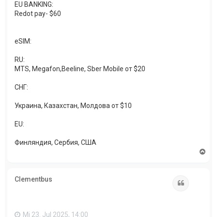
EU BANKING:
Redot pay- $60
eSIM:
RU:
MTS, Megafon,Beeline, Sber Mobile от $20
СНГ:
Украина, Казахстан, Молдова от $10
EU:
Финляндия, Сербия, США
N
a
c
h
Clementbus
o
Zitat
b
e
n
Mi 23. Jul 2025, 14:00