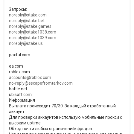
Запросы:
noreply@stake.com
noreply@stake.bet
noreply@stake.games
noreply@stake1038.com
noreply@stake1039.com
noreply@stake.us
paxful.com
ea.com
roblox.com
accounts@roblox.com
no-reply@escapefromtarkov.com
battle.net
ubisoft.com
Информация
Выплата происходит 70/30. За каждый отработанный
аккаунт.
Для проверки аккаунтов использую мобильные прокси с
высоким uptime.
Обход почти любых ограничений/фродов.