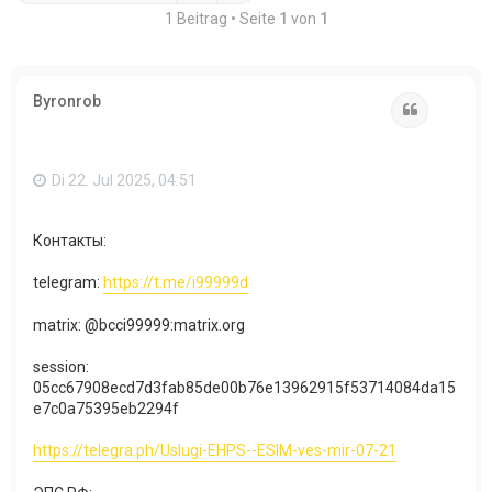
1 Beitrag • Seite
1
von
1
Byronrob
Zitat
Di 22. Jul 2025, 04:51
Контакты:
telegram:
https://t.me/i99999d
matrix: @bcci99999:matrix.org
session:
05cc67908ecd7d3fab85de00b76e13962915f53714084da15
e7c0a75395eb2294f​
https://telegra.ph/Uslugi-EHPS--ESIM-ves-mir-07-21