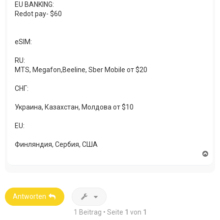
EU BANKING:
Redot pay- $60
eSIM:
RU:
MTS, Megafon,Beeline, Sber Mobile от $20
СНГ:
Украина, Казахстан, Молдова от $10
EU:
Финляндия, Сербия, США
N
a
c
h
o
b
Antworten
e
n
1 Beitrag • Seite
1
von
1