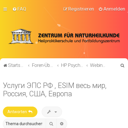
FAQ
Registrieren
Anmelden
S
Startseite
Foren-Übersicht
HP Psychotherapie
Webinar! HP-Psych. KOMPAKT Prüfungsvorbereitung
u
c
Услуги ЭПС РФ , ESIM весь мир,
h
Россия, США, Европа
e
Antworten
Suche
Erweiterte Suche