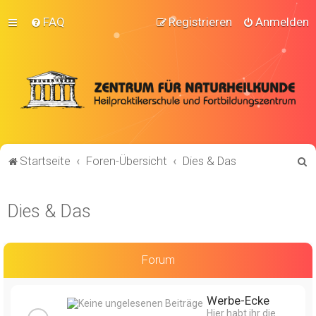
FAQ
Registrieren
Anmelden
S
Startseite
Foren-Übersicht
Dies & Das
u
c
Dies & Das
h
e
Forum
Werbe-Ecke
Hier habt ihr die