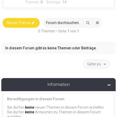
Themen:
8
Beiträge:
14
Suche
Erweitert
Neues Thema
0 Themen • Seite
1
von
1
In diesem Forum gibt es keine Themen oder Beiträge.
Gehe zu
Information
Berechtigungen in diesem Forum
Sie dürfen
keine
neuen Themen in diesem Forum erstellen.
Sie dürfen
keine
Antworten zu Themen in diesem Forum
erstellen.