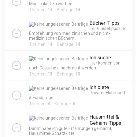
Möglichkeit zu werben
Themen:
14
Beiträge:
14
Bücher-Tipps
Tolle Lesetipps und
Empfehlung von medizinischen und nicht-
medizinischen Büchern
Themen:
14
Beiträge:
14
Ich suche .....
Hier können von
euch Gesuche eingebracht werden
Themen:
13
Beiträge:
13
Ich biete .....
Privater Flohmarkt
& Fundgrube
Themen:
8
Beiträge:
8
Hausmittel &
Geheim-Tipps
Damit habe ich gute Erfahrungen gemacht,
Hausmittel-Schatzkiste