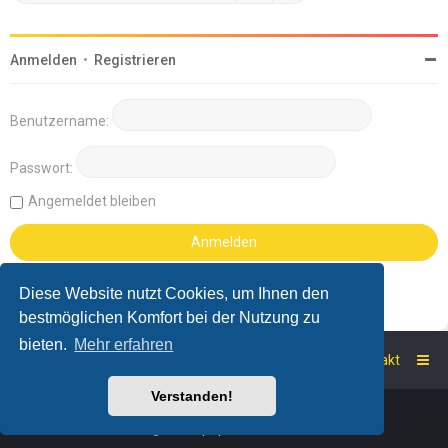
Anmelden
•
Registrieren
Benutzername:
Passwort:
Angemeldet bleiben
Diese Website nutzt Cookies, um Ihnen den
bestmöglichen Komfort bei der Nutzung zu
bieten.
Mehr erfahren
Startseite
Foren-Übersicht
Kontakt
Verstanden!
Powered by
phpBB
™
Deutsche Übersetzung durch
phpBB.de