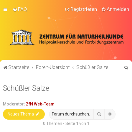
FAQ
Registrieren
Anmelden
S
Startseite
Foren-Übersicht
Schüßler Salze
u
c
Schüßler Salze
h
e
Moderator:
ZfN Web-Team
Suche
Erweitert
Neues Thema
0 Themen • Seite
1
von
1