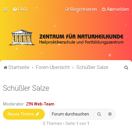
FAQ
Registrieren
Anmelden
S
Startseite
Foren-Übersicht
Schüßler Salze
u
c
Schüßler Salze
h
e
Moderator:
ZfN Web-Team
Suche
Erweitert
Neues Thema
0 Themen • Seite
1
von
1