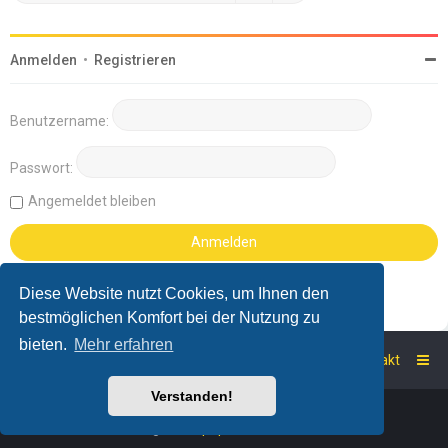
Anmelden
•
Registrieren
Benutzername:
Passwort:
Angemeldet bleiben
Diese Website nutzt Cookies, um Ihnen den
bestmöglichen Komfort bei der Nutzung zu
bieten.
Mehr erfahren
Startseite
Foren-Übersicht
Kontakt
Verstanden!
Powered by
phpBB
™
Deutsche Übersetzung durch
phpBB.de