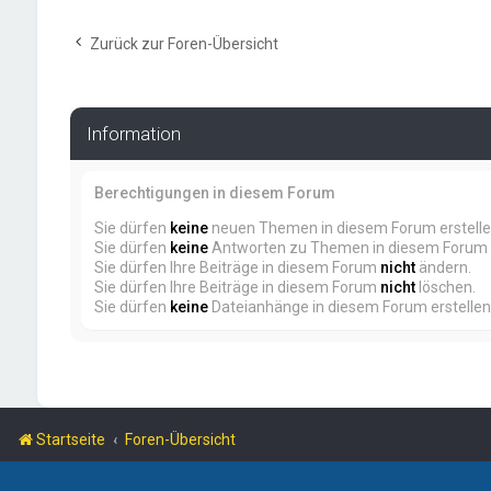
Zurück zur Foren-Übersicht
Information
Berechtigungen in diesem Forum
Sie dürfen
keine
neuen Themen in diesem Forum erstelle
Sie dürfen
keine
Antworten zu Themen in diesem Forum e
Sie dürfen Ihre Beiträge in diesem Forum
nicht
ändern.
Sie dürfen Ihre Beiträge in diesem Forum
nicht
löschen.
Sie dürfen
keine
Dateianhänge in diesem Forum erstellen
Startseite
Foren-Übersicht