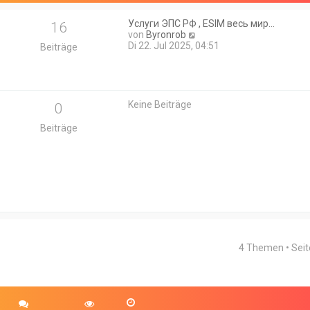
Услуги ЭПС РФ , ESIM весь мир…
16
N
von
Byronrob
e
Di 22. Jul 2025, 04:51
Beiträge
u
e
s
t
e
Keine Beiträge
0
r
B
Beiträge
e
i
t
r
a
g
4 Themen • Sei
rweiterte Suche