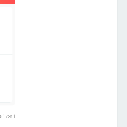
te
1
von
1