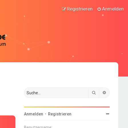
Registrieren
Anmelden
Suche
Erweiterte
Anmelden
•
Registrieren
Benutzername: