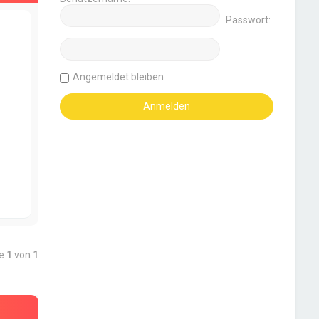
Passwort:
Angemeldet bleiben
te
1
von
1