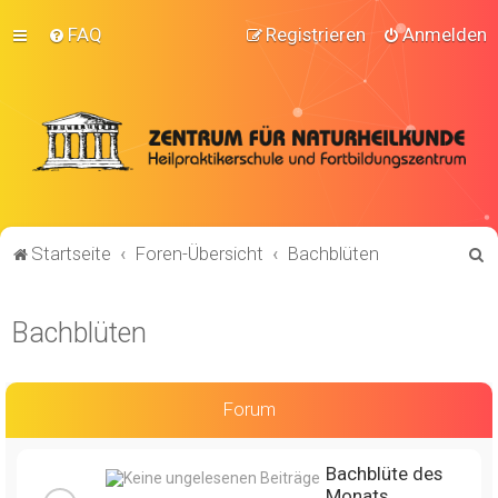
FAQ
Registrieren
Anmelden
S
Startseite
Foren-Übersicht
Bachblüten
u
c
Bachblüten
h
e
Forum
Bachblüte des
Monats