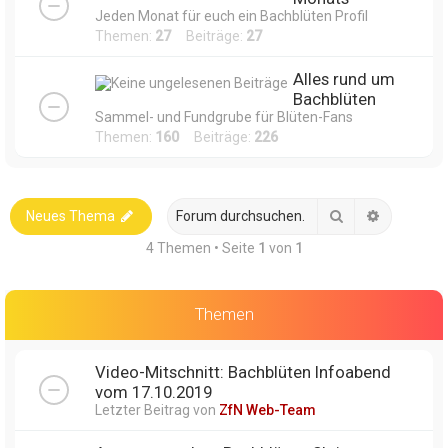
Jeden Monat für euch ein Bachblüten Profil
Themen:
27
Beiträge:
27
Alles rund um
Bachblüten
Sammel- und Fundgrube für Blüten-Fans
Themen:
160
Beiträge:
226
Suche
Erweitert
Neues Thema
4 Themen • Seite
1
von
1
Themen
Video-Mitschnitt: Bachblüten Infoabend
vom 17.10.2019
Letzter Beitrag von
ZfN Web-Team