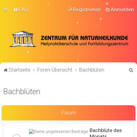
FAQ
Registrieren
Anmelden
S
Startseite
Foren-Übersicht
Bachblüten
u
c
Bachblüten
h
e
Forum
Bachblüte des
Monats