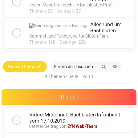
Jeden Monat für euch ein Bachblüten Profil
Themen:
27
Beiträge:
27
Alles rund um
Bachblüten
Sammel- und Fundgrube für Blüten-Fans
Themen:
160
Beiträge:
226
Suche
Erweitert
Neues Thema
4 Themen • Seite
1
von
1
Themen
Video-Mitschnitt: Bachblüten Infoabend
vom 17.10.2019
Letzter Beitrag von
ZfN Web-Team