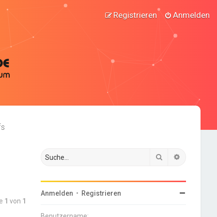
Registrieren
Anmelden
fs
Suche
Erweiterte
Anmelden
•
Registrieren
te
1
von
1
Benutzername: