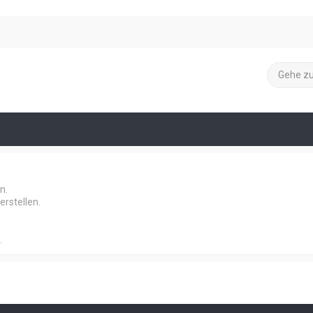
Gehe z
n.
rstellen.
.