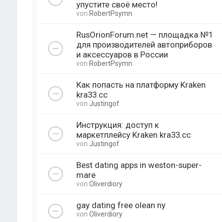
упустите своё место!
von
RobertPsymn
RusOrionForum.net — площадка №1
для производителей автоприборов
и аксессуаров в России
von
RobertPsymn
Как попасть на платформу Kraken
kra33.cc
von
Justingof
Инструкция: доступ к
маркетплейсу Kraken kra33.cc
von
Justingof
Best dating apps in weston-super-
mare
von
Oliverdiory
gay dating free olean ny
von
Oliverdiory