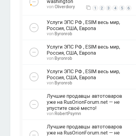
washington
von
Oliverdiory
1
2
3
4
5
6
Услуги ЭПС РФ , ESIM весь мир,
Россия, США, Европа
von
Byronrob
Услуги ЭПС РФ , ESIM весь мир,
Россия, США, Европа
von
Byronrob
Услуги ЭПС РФ , ESIM весь мир,
Россия, США, Европа
von
Byronrob
Лучшие продавцы автотоваров
уже на RusOrionForum.net — не
упустите своё место!
von
RobertPsymn
Лучшие продавцы автотоваров
уже на RusOrionForum.net — не