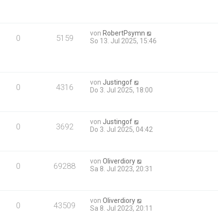
von
RobertPsymn
0
5159
So 13. Jul 2025, 15:46
von
Justingof
0
4316
Do 3. Jul 2025, 18:00
von
Justingof
0
3692
Do 3. Jul 2025, 04:42
von
Oliverdiory
0
69288
Sa 8. Jul 2023, 20:31
von
Oliverdiory
0
43509
Sa 8. Jul 2023, 20:11