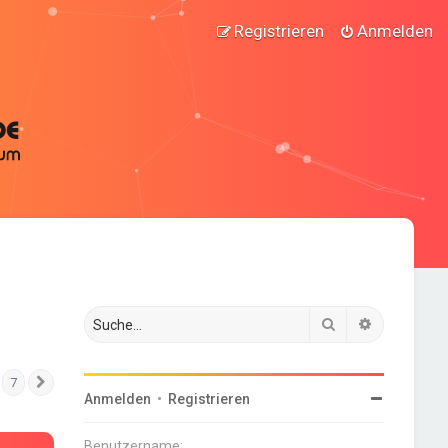
Registrieren
Anmelden
Suche
Erweiterte
7
Nächste
Anmelden
•
Registrieren
Benutzername: