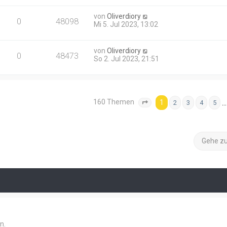
von
Oliverdiory
0
48098
Mi 5. Jul 2023, 13:02
von
Oliverdiory
0
48473
So 2. Jul 2023, 21:51
160 Themen
1
…
2
3
4
5
Seite
1
von
7
Gehe z
n.