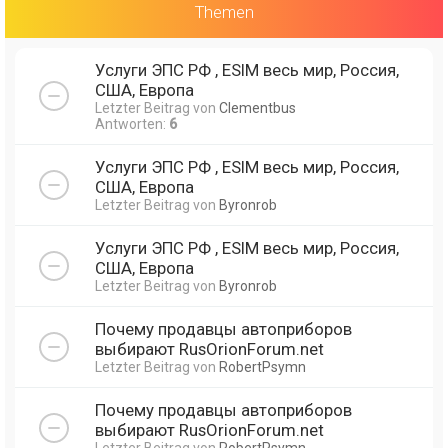
Themen
Услуги ЭПС РФ , ESIM весь мир, Россия,
США, Европа
Letzter Beitrag von
Clementbus
Antworten:
6
Услуги ЭПС РФ , ESIM весь мир, Россия,
США, Европа
Letzter Beitrag von
Byronrob
Услуги ЭПС РФ , ESIM весь мир, Россия,
США, Европа
Letzter Beitrag von
Byronrob
Почему продавцы автоприборов
выбирают RusOrionForum.net
Letzter Beitrag von
RobertPsymn
Почему продавцы автоприборов
выбирают RusOrionForum.net
Letzter Beitrag von
RobertPsymn