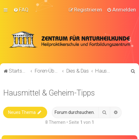
FAQ
Registrieren
Anmelden
S
Startseite
Foren-Übersicht
Dies & Das
Hausmittel & Geheim-Tipps
u
c
Hausmittel & Geheim-Tipps
h
e
Suche
Erweitert
Neues Thema
8 Themen • Seite
1
von
1