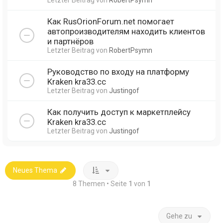
Как RusOrionForum.net помогает
автопроизводителям находить клиентов
и партнёров
Letzter Beitrag von
RobertPsymn
Руководство по входу на платформу
Kraken kra33.cc
Letzter Beitrag von
Justingof
Как получить доступ к маркетплейсу
Kraken kra33.cc
Letzter Beitrag von
Justingof
Neues Thema
8 Themen • Seite
1
von
1
Gehe zu