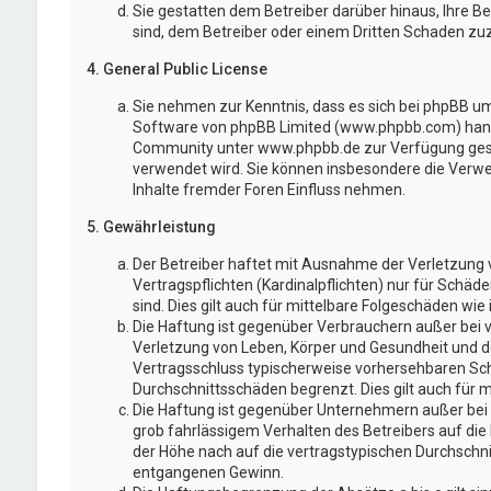
Sie gestatten dem Betreiber darüber hinaus, Ihre B
sind, dem Betreiber oder einem Dritten Schaden zu
4. General Public License
Sie nehmen zur Kenntnis, dass es sich bei phpBB um 
Software von phpBB Limited (www.phpbb.com) hand
Community unter www.phpbb.de zur Verfügung gestel
verwendet wird. Sie können insbesondere die Verw
Inhalte fremder Foren Einfluss nehmen.
5. Gewährleistung
Der Betreiber haftet mit Ausnahme der Verletzung 
Vertragspflichten (Kardinalpflichten) nur für Schäd
sind. Dies gilt auch für mittelbare Folgeschäden w
Die Haftung ist gegenüber Verbrauchern außer bei 
Verletzung von Leben, Körper und Gesundheit und der
Vertragsschluss typischerweise vorhersehbaren Sch
Durchschnittsschäden begrenzt. Dies gilt auch für
Die Haftung ist gegenüber Unternehmern außer bei 
grob fahrlässigem Verhalten des Betreibers auf di
der Höhe nach auf die vertragstypischen Durchschni
entgangenen Gewinn.