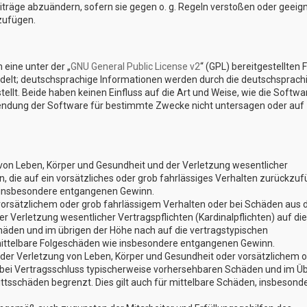
eiträge abzuändern, sofern sie gegen o. g. Regeln verstoßen oder geeig
zufügen.
eine unter der „
GNU General Public License v2
“ (GPL) bereitgestellten 
elt; deutschsprachige Informationen werden durch die deutschsprach
lt. Beide haben keinen Einfluss auf die Art und Weise, wie die Softwa
endung der Software für bestimmte Zwecke nicht untersagen oder auf
von Leben, Körper und Gesundheit und der Verletzung wesentlicher
en, die auf ein vorsätzliches oder grob fahrlässiges Verhalten zurückzu
ie insbesondere entgangenen Gewinn.
vorsätzlichem oder grob fahrlässigem Verhalten oder bei Schäden aus 
 Verletzung wesentlicher Vertragspflichten (Kardinalpflichten) auf die
äden und im übrigen der Höhe nach auf die vertragstypischen
 mittelbare Folgeschäden wie insbesondere entgangenen Gewinn.
der Verletzung von Leben, Körper und Gesundheit oder vorsätzlichem 
e bei Vertragsschluss typischerweise vorhersehbaren Schäden und im Ü
ttsschäden begrenzt. Dies gilt auch für mittelbare Schäden, insbesond