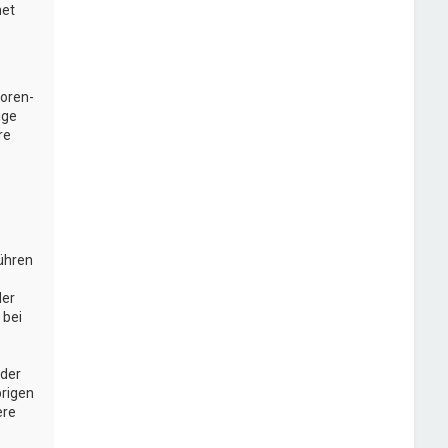
net
Foren-
ige
re
führen
der
 bei
oder
brigen
ere