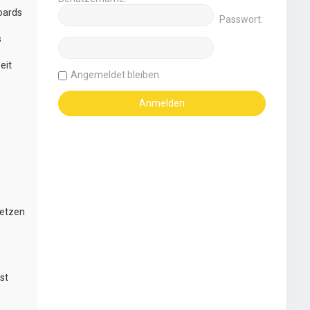
oards
Passwort:
s
eit
Angemeldet bleiben
setzen
st