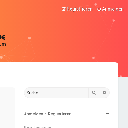
Registrieren
Anmelden
Suche
Erweiterte
Anmelden
•
Registrieren
Benutzername: