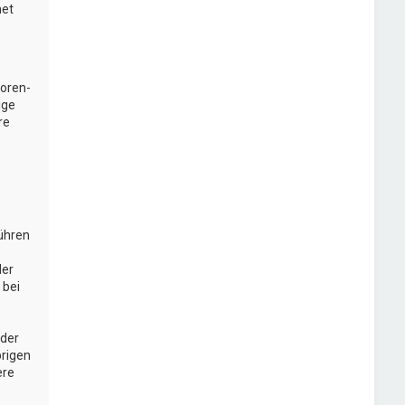
net
Foren-
ige
re
führen
der
 bei
oder
brigen
ere