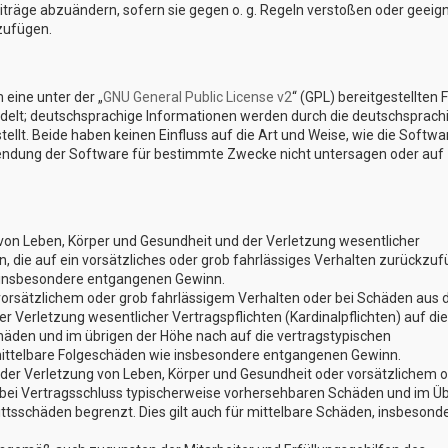
eiträge abzuändern, sofern sie gegen o. g. Regeln verstoßen oder geeig
zufügen.
eine unter der „
GNU General Public License v2
“ (GPL) bereitgestellten 
elt; deutschsprachige Informationen werden durch die deutschsprach
lt. Beide haben keinen Einfluss auf die Art und Weise, wie die Softwa
endung der Software für bestimmte Zwecke nicht untersagen oder auf
von Leben, Körper und Gesundheit und der Verletzung wesentlicher
en, die auf ein vorsätzliches oder grob fahrlässiges Verhalten zurückzu
ie insbesondere entgangenen Gewinn.
vorsätzlichem oder grob fahrlässigem Verhalten oder bei Schäden aus 
 Verletzung wesentlicher Vertragspflichten (Kardinalpflichten) auf die
äden und im übrigen der Höhe nach auf die vertragstypischen
 mittelbare Folgeschäden wie insbesondere entgangenen Gewinn.
der Verletzung von Leben, Körper und Gesundheit oder vorsätzlichem 
e bei Vertragsschluss typischerweise vorhersehbaren Schäden und im Ü
ttsschäden begrenzt. Dies gilt auch für mittelbare Schäden, insbesond