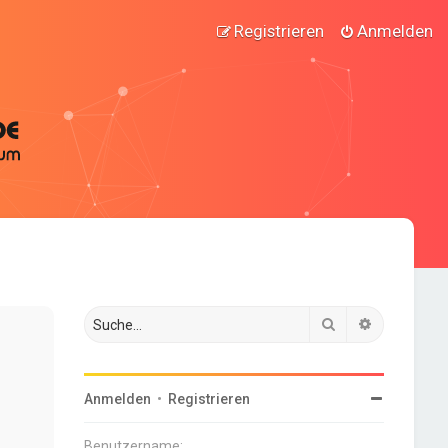
Registrieren
Anmelden
Suche
Erweiterte
Anmelden
•
Registrieren
Benutzername: