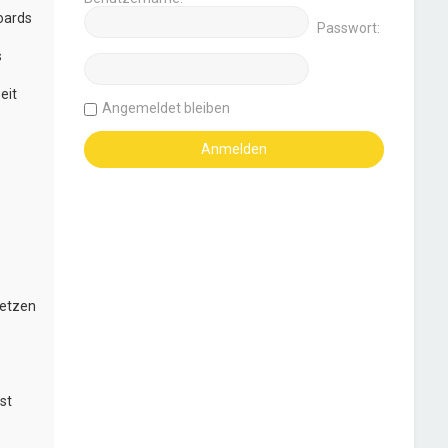
oards
Passwort:
s
eit
Angemeldet bleiben
setzen
st