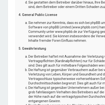
Sie gestatten dem Betreiber darüber hinaus, Ihre B
sind, dem Betreiber oder einem Dritten Schaden zu
4. General Public License
Sie nehmen zur Kenntnis, dass es sich bei phpBB um 
Software von phpBB Limited (www.phpbb.com) hand
Community unter www.phpbb.de zur Verfügung gestel
verwendet wird. Sie können insbesondere die Verw
Inhalte fremder Foren Einfluss nehmen.
5. Gewährleistung
Der Betreiber haftet mit Ausnahme der Verletzung 
Vertragspflichten (Kardinalpflichten) nur für Schäd
sind. Dies gilt auch für mittelbare Folgeschäden w
Die Haftung ist gegenüber Verbrauchern außer bei 
Verletzung von Leben, Körper und Gesundheit und der
Vertragsschluss typischerweise vorhersehbaren Sch
Durchschnittsschäden begrenzt. Dies gilt auch für
Die Haftung ist gegenüber Unternehmern außer bei 
grob fahrlässigem Verhalten des Betreibers auf di
der Höhe nach auf die vertragstypischen Durchschni
entgangenen Gewinn.