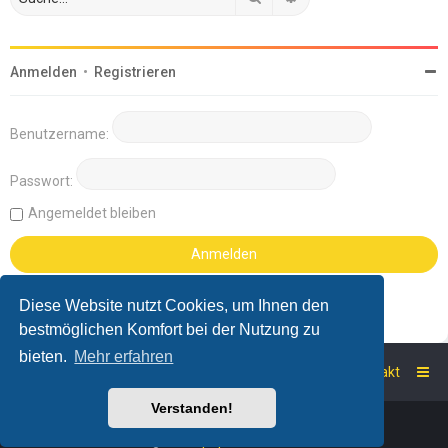
Anmelden
•
Registrieren
Benutzername:
Passwort:
Angemeldet bleiben
Diese Website nutzt Cookies, um Ihnen den
bestmöglichen Komfort bei der Nutzung zu
bieten.
Mehr erfahren
Startseite
Foren-Übersicht
Kontakt
Verstanden!
Powered by
phpBB
™
Deutsche Übersetzung durch
phpBB.de