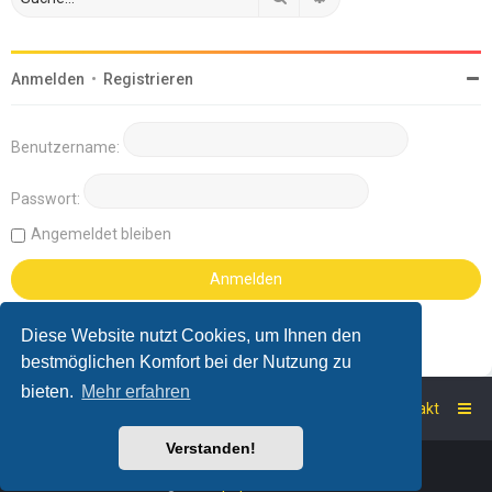
Anmelden
•
Registrieren
Benutzername:
Passwort:
Angemeldet bleiben
Diese Website nutzt Cookies, um Ihnen den
bestmöglichen Komfort bei der Nutzung zu
bieten.
Mehr erfahren
Startseite
Foren-Übersicht
Kontakt
Verstanden!
Powered by
phpBB
™
Deutsche Übersetzung durch
phpBB.de