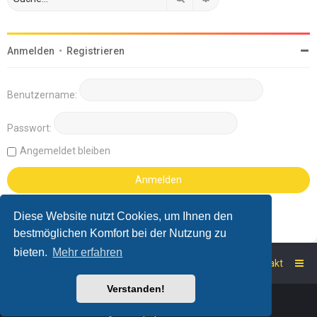
Anmelden
•
Registrieren
Benutzername:
Passwort:
Angemeldet bleiben
Diese Website nutzt Cookies, um Ihnen den
bestmöglichen Komfort bei der Nutzung zu
bieten.
Mehr erfahren
Startseite
Foren-Übersicht
Kontakt
Verstanden!
Powered by
phpBB
™
Deutsche Übersetzung durch
phpBB.de