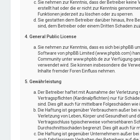
Sie nehmen zur Kenntnis, dass der Betreiber keine V
erstellt hat oder die er nicht zur Kenntnis genomme
Funktionen jederzeit zu löschen oder zu sperren.
Sie gestatten dem Betreiber darüber hinaus, Ihre B
sind, dem Betreiber oder einem Dritten Schaden zu
4. General Public License
Sie nehmen zur Kenntnis, dass es sich bei phpBB um 
Software von phpBB Limited (www.phpbb.com) hand
Community unter www.phpbb.de zur Verfügung gestel
verwendet wird. Sie können insbesondere die Verw
Inhalte fremder Foren Einfluss nehmen.
5. Gewährleistung
Der Betreiber haftet mit Ausnahme der Verletzung 
Vertragspflichten (Kardinalpflichten) nur für Schäd
sind. Dies gilt auch für mittelbare Folgeschäden w
Die Haftung ist gegenüber Verbrauchern außer bei 
Verletzung von Leben, Körper und Gesundheit und der
Vertragsschluss typischerweise vorhersehbaren Sch
Durchschnittsschäden begrenzt. Dies gilt auch für
Die Haftung ist gegenüber Unternehmern außer bei 
grob fahrlässigem Verhalten des Betreibers auf di