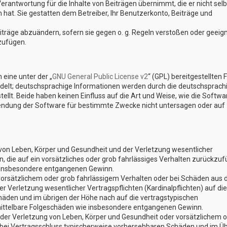
erantwortung für die Inhalte von Beiträgen übernimmt, die er nicht selb
n hat. Sie gestatten dem Betreiber, Ihr Benutzerkonto, Beiträge und
eiträge abzuändern, sofern sie gegen o. g. Regeln verstoßen oder geeig
zufügen.
eine unter der „
GNU General Public License v2
“ (GPL) bereitgestellten 
elt; deutschsprachige Informationen werden durch die deutschsprach
lt. Beide haben keinen Einfluss auf die Art und Weise, wie die Softwa
endung der Software für bestimmte Zwecke nicht untersagen oder auf
von Leben, Körper und Gesundheit und der Verletzung wesentlicher
en, die auf ein vorsätzliches oder grob fahrlässiges Verhalten zurückzu
ie insbesondere entgangenen Gewinn.
vorsätzlichem oder grob fahrlässigem Verhalten oder bei Schäden aus 
 Verletzung wesentlicher Vertragspflichten (Kardinalpflichten) auf die
äden und im übrigen der Höhe nach auf die vertragstypischen
 mittelbare Folgeschäden wie insbesondere entgangenen Gewinn.
der Verletzung von Leben, Körper und Gesundheit oder vorsätzlichem 
e bei Vertragsschluss typischerweise vorhersehbaren Schäden und im Ü