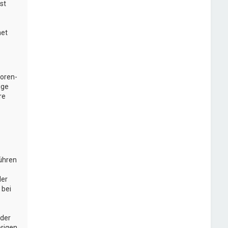
st
net
Foren-
ige
re
führen
der
 bei
oder
brigen