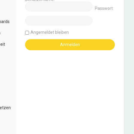
Passwort:
oards
Angemeldet bleiben
s
eit
setzen