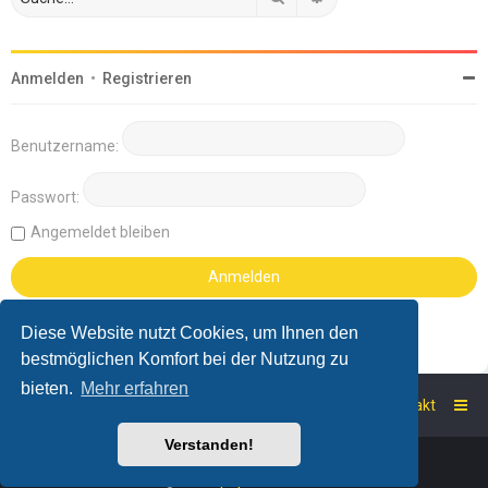
Anmelden
•
Registrieren
Benutzername:
Passwort:
Angemeldet bleiben
Diese Website nutzt Cookies, um Ihnen den
bestmöglichen Komfort bei der Nutzung zu
bieten.
Mehr erfahren
Startseite
Foren-Übersicht
Kontakt
Verstanden!
Powered by
phpBB
™
Deutsche Übersetzung durch
phpBB.de