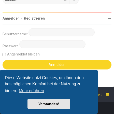
Anmelden
•
Registrieren
Benutzername:
Passwort:
Angemeldet bleiben
Diese Website nutzt Cookies, um Ihnen den
bestmöglichen Komfort bei der Nutzung zu
bieten.
Mehr erfahren
Startseite
Foren-Übersicht
Kontakt
Verstanden!
Powered by
phpBB
™
Deutsche Übersetzung durch
phpBB.de