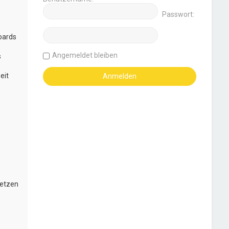
Passwort:
oards
Angemeldet bleiben
s
eit
setzen