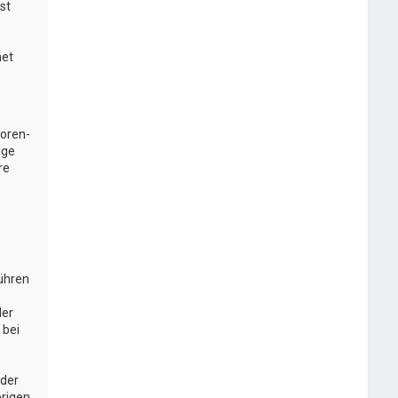
st
net
Foren-
ige
re
führen
der
 bei
oder
brigen