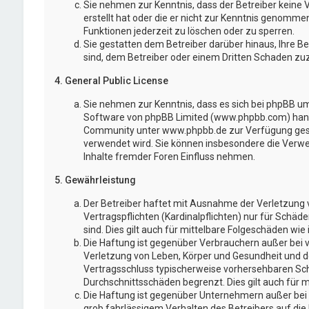
Sie nehmen zur Kenntnis, dass der Betreiber keine V
erstellt hat oder die er nicht zur Kenntnis genomme
Funktionen jederzeit zu löschen oder zu sperren.
Sie gestatten dem Betreiber darüber hinaus, Ihre B
sind, dem Betreiber oder einem Dritten Schaden zu
4. General Public License
Sie nehmen zur Kenntnis, dass es sich bei phpBB um 
Software von phpBB Limited (www.phpbb.com) hand
Community unter www.phpbb.de zur Verfügung gestel
verwendet wird. Sie können insbesondere die Verw
Inhalte fremder Foren Einfluss nehmen.
5. Gewährleistung
Der Betreiber haftet mit Ausnahme der Verletzung 
Vertragspflichten (Kardinalpflichten) nur für Schäd
sind. Dies gilt auch für mittelbare Folgeschäden w
Die Haftung ist gegenüber Verbrauchern außer bei 
Verletzung von Leben, Körper und Gesundheit und der
Vertragsschluss typischerweise vorhersehbaren Sch
Durchschnittsschäden begrenzt. Dies gilt auch für
Die Haftung ist gegenüber Unternehmern außer bei 
grob fahrlässigem Verhalten des Betreibers auf di