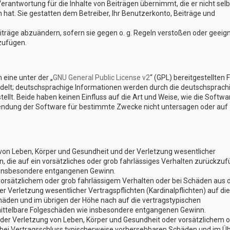
erantwortung für die Inhalte von Beiträgen übernimmt, die er nicht selb
n hat. Sie gestatten dem Betreiber, Ihr Benutzerkonto, Beiträge und
eiträge abzuändern, sofern sie gegen o. g. Regeln verstoßen oder geeig
zufügen.
eine unter der „
GNU General Public License v2
“ (GPL) bereitgestellten 
elt; deutschsprachige Informationen werden durch die deutschsprach
lt. Beide haben keinen Einfluss auf die Art und Weise, wie die Softwa
endung der Software für bestimmte Zwecke nicht untersagen oder auf
von Leben, Körper und Gesundheit und der Verletzung wesentlicher
en, die auf ein vorsätzliches oder grob fahrlässiges Verhalten zurückzu
ie insbesondere entgangenen Gewinn.
vorsätzlichem oder grob fahrlässigem Verhalten oder bei Schäden aus 
 Verletzung wesentlicher Vertragspflichten (Kardinalpflichten) auf die
äden und im übrigen der Höhe nach auf die vertragstypischen
 mittelbare Folgeschäden wie insbesondere entgangenen Gewinn.
der Verletzung von Leben, Körper und Gesundheit oder vorsätzlichem 
e bei Vertragsschluss typischerweise vorhersehbaren Schäden und im Ü