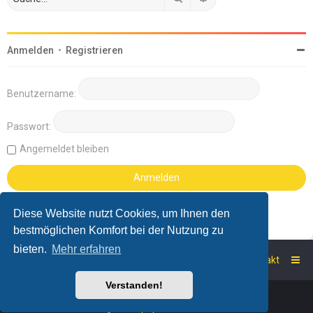
Anmelden
•
Registrieren
Benutzername:
Passwort:
Angemeldet bleiben
Diese Website nutzt Cookies, um Ihnen den
bestmöglichen Komfort bei der Nutzung zu
bieten.
Mehr erfahren
Startseite
Foren-Übersicht
Kontakt
Verstanden!
Powered by
phpBB
™
Deutsche Übersetzung durch
phpBB.de