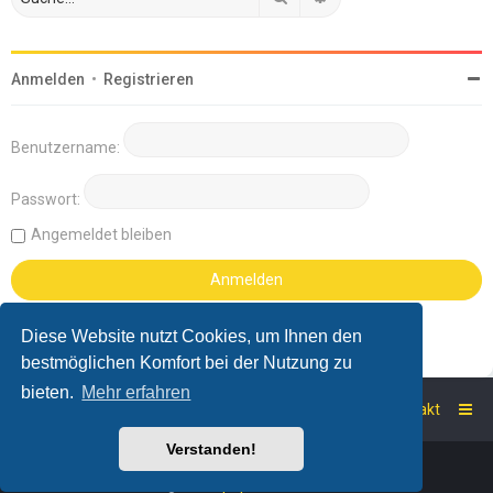
Anmelden
•
Registrieren
Benutzername:
Passwort:
Angemeldet bleiben
Diese Website nutzt Cookies, um Ihnen den
bestmöglichen Komfort bei der Nutzung zu
bieten.
Mehr erfahren
Startseite
Foren-Übersicht
Kontakt
Verstanden!
Powered by
phpBB
™
Deutsche Übersetzung durch
phpBB.de