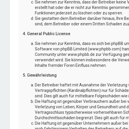
Sie nehmen zur Kenntnis, dass der Betreiber keine V
erstellt hat oder die er nicht zur Kenntnis genomme
Funktionen jederzeit zu löschen oder zu sperren.
Sie gestatten dem Betreiber darüber hinaus, Ihre B
sind, dem Betreiber oder einem Dritten Schaden zu
4. General Public License
Sie nehmen zur Kenntnis, dass es sich bei phpBB um 
Software von phpBB Limited (www.phpbb.com) hand
Community unter www.phpbb.de zur Verfügung gestel
verwendet wird. Sie können insbesondere die Verw
Inhalte fremder Foren Einfluss nehmen.
5. Gewährleistung
Der Betreiber haftet mit Ausnahme der Verletzung 
Vertragspflichten (Kardinalpflichten) nur für Schäd
sind. Dies gilt auch für mittelbare Folgeschäden w
Die Haftung ist gegenüber Verbrauchern außer bei 
Verletzung von Leben, Körper und Gesundheit und der
Vertragsschluss typischerweise vorhersehbaren Sch
Durchschnittsschäden begrenzt. Dies gilt auch für
Die Haftung ist gegenüber Unternehmern außer bei 
grob fahrlässigem Verhalten des Betreibers auf di