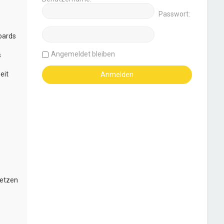
Passwort:
oards
Angemeldet bleiben
s
eit
setzen