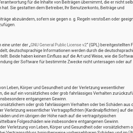
erantwortung für die Inhalte von Beiträgen übernimmt, die er nicht selb
n hat. Sie gestatten dem Betreiber, Ihr Benutzerkonto, Beiträge und
eiträge abzuändern, sofern sie gegen o. g. Regeln verstoßen oder geeig
zufügen.
eine unter der „
GNU General Public License v2
“ (GPL) bereitgestellten 
elt; deutschsprachige Informationen werden durch die deutschsprach
lt. Beide haben keinen Einfluss auf die Art und Weise, wie die Softwa
endung der Software für bestimmte Zwecke nicht untersagen oder auf
von Leben, Körper und Gesundheit und der Verletzung wesentlicher
en, die auf ein vorsätzliches oder grob fahrlässiges Verhalten zurückzu
ie insbesondere entgangenen Gewinn.
vorsätzlichem oder grob fahrlässigem Verhalten oder bei Schäden aus 
 Verletzung wesentlicher Vertragspflichten (Kardinalpflichten) auf die
äden und im übrigen der Höhe nach auf die vertragstypischen
 mittelbare Folgeschäden wie insbesondere entgangenen Gewinn.
der Verletzung von Leben, Körper und Gesundheit oder vorsätzlichem 
e bei Vertragsschluss typischerweise vorhersehbaren Schäden und im Ü