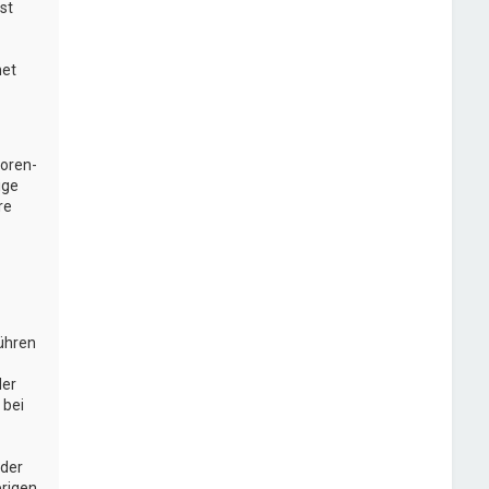
st
net
Foren-
ige
re
führen
der
 bei
oder
brigen