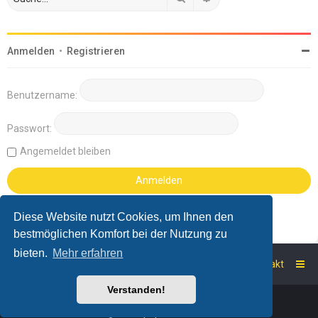
Anmelden
•
Registrieren
Benutzername:
Passwort:
Angemeldet bleiben
Diese Website nutzt Cookies, um Ihnen den
bestmöglichen Komfort bei der Nutzung zu
bieten.
Mehr erfahren
Startseite
Foren-Übersicht
Kontakt
Verstanden!
Powered by
phpBB
™
Deutsche Übersetzung durch
phpBB.de