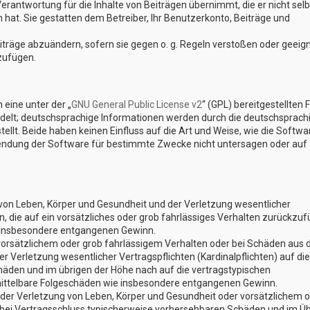
erantwortung für die Inhalte von Beiträgen übernimmt, die er nicht selb
n hat. Sie gestatten dem Betreiber, Ihr Benutzerkonto, Beiträge und
eiträge abzuändern, sofern sie gegen o. g. Regeln verstoßen oder geeig
zufügen.
eine unter der „
GNU General Public License v2
“ (GPL) bereitgestellten 
elt; deutschsprachige Informationen werden durch die deutschsprach
lt. Beide haben keinen Einfluss auf die Art und Weise, wie die Softwa
endung der Software für bestimmte Zwecke nicht untersagen oder auf
von Leben, Körper und Gesundheit und der Verletzung wesentlicher
en, die auf ein vorsätzliches oder grob fahrlässiges Verhalten zurückzu
ie insbesondere entgangenen Gewinn.
vorsätzlichem oder grob fahrlässigem Verhalten oder bei Schäden aus 
 Verletzung wesentlicher Vertragspflichten (Kardinalpflichten) auf die
äden und im übrigen der Höhe nach auf die vertragstypischen
 mittelbare Folgeschäden wie insbesondere entgangenen Gewinn.
der Verletzung von Leben, Körper und Gesundheit oder vorsätzlichem 
e bei Vertragsschluss typischerweise vorhersehbaren Schäden und im Ü