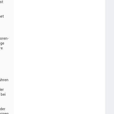
st
net
Foren-
ige
re
führen
der
 bei
oder
brigen