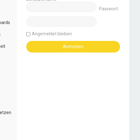
Passwort:
oards
Angemeldet bleiben
s
eit
setzen