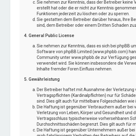
Sie nehmen zur Kenntnis, dass der Betreiber keine V
erstellt hat oder die er nicht zur Kenntnis genomme
Funktionen jederzeit zu löschen oder zu sperren.
Sie gestatten dem Betreiber darüber hinaus, Ihre B
sind, dem Betreiber oder einem Dritten Schaden zu
4. General Public License
Sie nehmen zur Kenntnis, dass es sich bei phpBB um 
Software von phpBB Limited (www.phpbb.com) hand
Community unter www.phpbb.de zur Verfügung gestel
verwendet wird. Sie können insbesondere die Verw
Inhalte fremder Foren Einfluss nehmen.
5. Gewährleistung
Der Betreiber haftet mit Ausnahme der Verletzung 
Vertragspflichten (Kardinalpflichten) nur für Schäd
sind. Dies gilt auch für mittelbare Folgeschäden w
Die Haftung ist gegenüber Verbrauchern außer bei 
Verletzung von Leben, Körper und Gesundheit und der
Vertragsschluss typischerweise vorhersehbaren Sch
Durchschnittsschäden begrenzt. Dies gilt auch für
Die Haftung ist gegenüber Unternehmern außer bei 
grob fahrlässigem Verhalten des Betreibers auf di