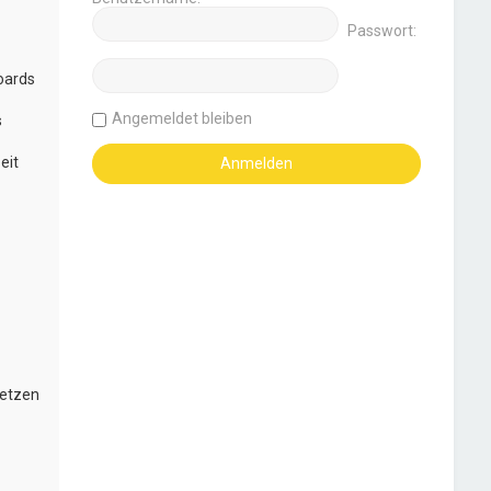
Passwort:
oards
Angemeldet bleiben
s
eit
setzen