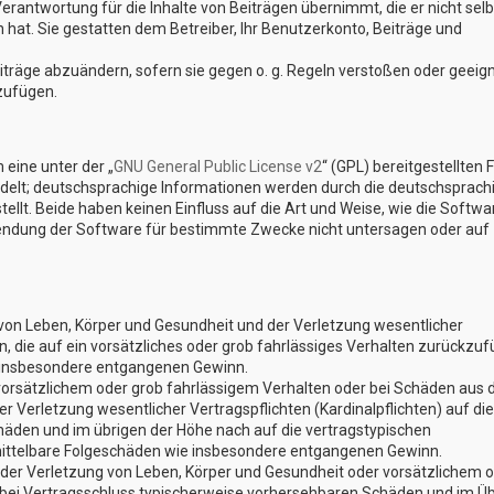
erantwortung für die Inhalte von Beiträgen übernimmt, die er nicht selb
n hat. Sie gestatten dem Betreiber, Ihr Benutzerkonto, Beiträge und
eiträge abzuändern, sofern sie gegen o. g. Regeln verstoßen oder geeig
zufügen.
eine unter der „
GNU General Public License v2
“ (GPL) bereitgestellten 
elt; deutschsprachige Informationen werden durch die deutschsprach
lt. Beide haben keinen Einfluss auf die Art und Weise, wie die Softwa
endung der Software für bestimmte Zwecke nicht untersagen oder auf
von Leben, Körper und Gesundheit und der Verletzung wesentlicher
en, die auf ein vorsätzliches oder grob fahrlässiges Verhalten zurückzu
ie insbesondere entgangenen Gewinn.
vorsätzlichem oder grob fahrlässigem Verhalten oder bei Schäden aus 
 Verletzung wesentlicher Vertragspflichten (Kardinalpflichten) auf die
äden und im übrigen der Höhe nach auf die vertragstypischen
 mittelbare Folgeschäden wie insbesondere entgangenen Gewinn.
der Verletzung von Leben, Körper und Gesundheit oder vorsätzlichem 
e bei Vertragsschluss typischerweise vorhersehbaren Schäden und im Ü