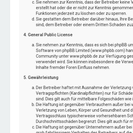
Sie nehmen zur Kenntnis, dass der Betreiber keine V
erstellt hat oder die er nicht zur Kenntnis genomme
Funktionen jederzeit zu löschen oder zu sperren.
Sie gestatten dem Betreiber darüber hinaus, Ihre B
sind, dem Betreiber oder einem Dritten Schaden zu
4. General Public License
Sie nehmen zur Kenntnis, dass es sich bei phpBB um 
Software von phpBB Limited (www.phpbb.com) hand
Community unter www.phpbb.de zur Verfügung gestel
verwendet wird. Sie können insbesondere die Verw
Inhalte fremder Foren Einfluss nehmen.
5. Gewährleistung
Der Betreiber haftet mit Ausnahme der Verletzung 
Vertragspflichten (Kardinalpflichten) nur für Schäd
sind. Dies gilt auch für mittelbare Folgeschäden w
Die Haftung ist gegenüber Verbrauchern außer bei 
Verletzung von Leben, Körper und Gesundheit und der
Vertragsschluss typischerweise vorhersehbaren Sch
Durchschnittsschäden begrenzt. Dies gilt auch für
Die Haftung ist gegenüber Unternehmern außer bei 
grob fahrlässigem Verhalten des Betreibers auf di