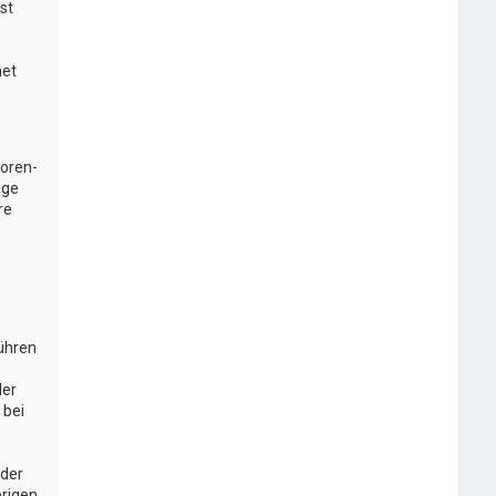
st
net
Foren-
ige
re
führen
der
 bei
oder
brigen