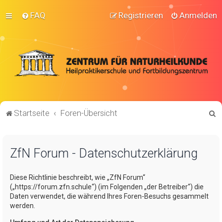
FAQ
Registrieren
Anmelden
S
Startseite
Foren-Übersicht
u
c
ZfN Forum - Datenschutzerklärung
h
e
Diese Richtlinie beschreibt, wie „ZfN Forum“
(„https://forum.zfn.schule“) (im Folgenden „der Betreiber“) die
Daten verwendet, die während Ihres Foren-Besuchs gesammelt
werden.