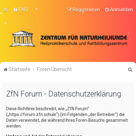
FAQ
Registrieren
Anmelden
S
Startseite
Foren-Übersicht
u
c
ZfN Forum - Datenschutzerklärung
h
e
Diese Richtlinie beschreibt, wie „ZfN Forum“
(„https://forum.zfn.schule“) (im Folgenden „der Betreiber“) die
Daten verwendet, die während Ihres Foren-Besuchs gesammelt
werden.