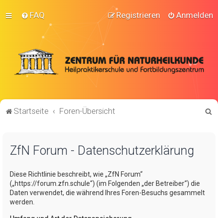
FAQ
Registrieren
Anmelden
S
Startseite
Foren-Übersicht
u
c
ZfN Forum - Datenschutzerklärung
h
e
Diese Richtlinie beschreibt, wie „ZfN Forum“
(„https://forum.zfn.schule“) (im Folgenden „der Betreiber“) die
Daten verwendet, die während Ihres Foren-Besuchs gesammelt
werden.