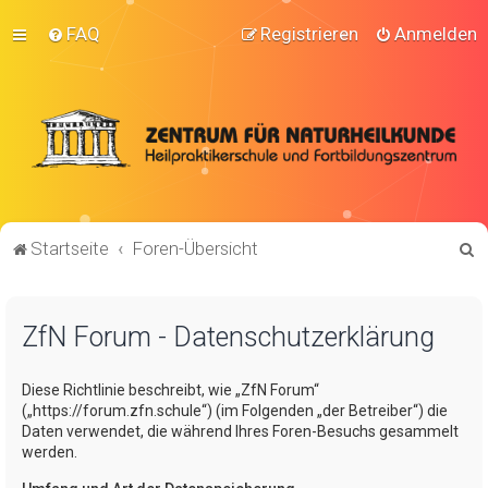
FAQ
Registrieren
Anmelden
S
Startseite
Foren-Übersicht
u
c
ZfN Forum - Datenschutzerklärung
h
e
Diese Richtlinie beschreibt, wie „ZfN Forum“
(„https://forum.zfn.schule“) (im Folgenden „der Betreiber“) die
Daten verwendet, die während Ihres Foren-Besuchs gesammelt
werden.