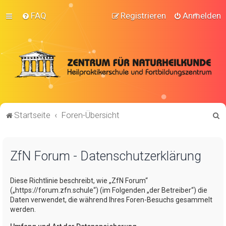
FAQ
Registrieren
Anmelden
S
Startseite
Foren-Übersicht
u
c
ZfN Forum - Datenschutzerklärung
h
e
Diese Richtlinie beschreibt, wie „ZfN Forum“
(„https://forum.zfn.schule“) (im Folgenden „der Betreiber“) die
Daten verwendet, die während Ihres Foren-Besuchs gesammelt
werden.