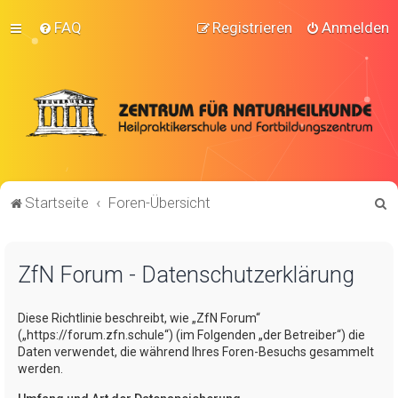
FAQ
Registrieren
Anmelden
S
Startseite
Foren-Übersicht
u
c
ZfN Forum - Datenschutzerklärung
h
e
Diese Richtlinie beschreibt, wie „ZfN Forum“
(„https://forum.zfn.schule“) (im Folgenden „der Betreiber“) die
Daten verwendet, die während Ihres Foren-Besuchs gesammelt
werden.