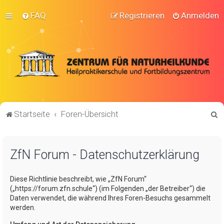
FAQ
Registrieren
Anmelden
S
Startseite
Foren-Übersicht
u
c
ZfN Forum - Datenschutzerklärung
h
e
Diese Richtlinie beschreibt, wie „ZfN Forum“
(„https://forum.zfn.schule“) (im Folgenden „der Betreiber“) die
Daten verwendet, die während Ihres Foren-Besuchs gesammelt
werden.