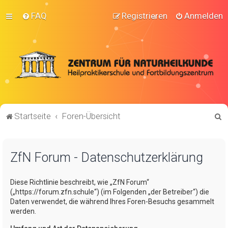
FAQ
Registrieren
Anmelden
S
Startseite
Foren-Übersicht
u
c
ZfN Forum - Datenschutzerklärung
h
e
Diese Richtlinie beschreibt, wie „ZfN Forum“
(„https://forum.zfn.schule“) (im Folgenden „der Betreiber“) die
Daten verwendet, die während Ihres Foren-Besuchs gesammelt
werden.