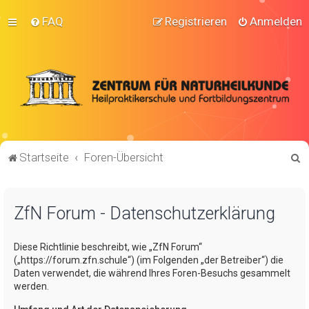
FAQ
Registrieren
Anmelden
S
Startseite
Foren-Übersicht
u
c
ZfN Forum - Datenschutzerklärung
h
e
Diese Richtlinie beschreibt, wie „ZfN Forum“
(„https://forum.zfn.schule“) (im Folgenden „der Betreiber“) die
Daten verwendet, die während Ihres Foren-Besuchs gesammelt
werden.