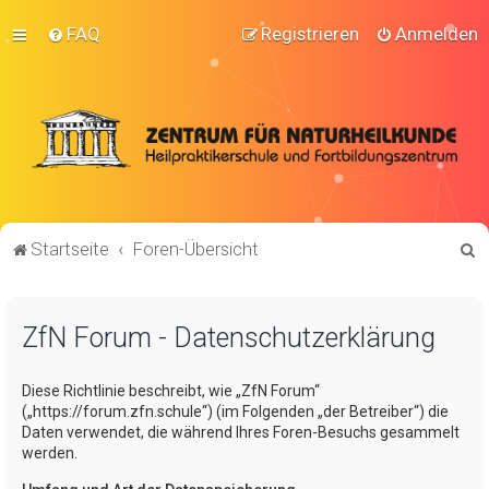
FAQ
Registrieren
Anmelden
S
Startseite
Foren-Übersicht
u
c
ZfN Forum - Datenschutzerklärung
h
e
Diese Richtlinie beschreibt, wie „ZfN Forum“
(„https://forum.zfn.schule“) (im Folgenden „der Betreiber“) die
Daten verwendet, die während Ihres Foren-Besuchs gesammelt
werden.