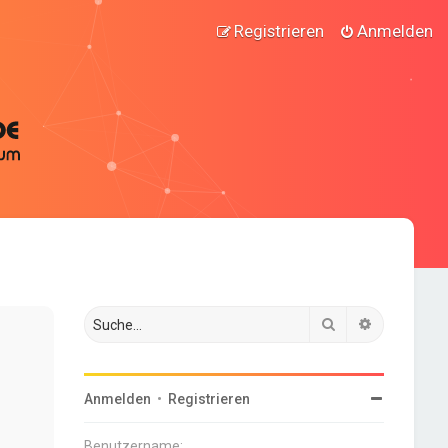
Registrieren
Anmelden
Suche
Erweiterte
Anmelden
•
Registrieren
Benutzername: