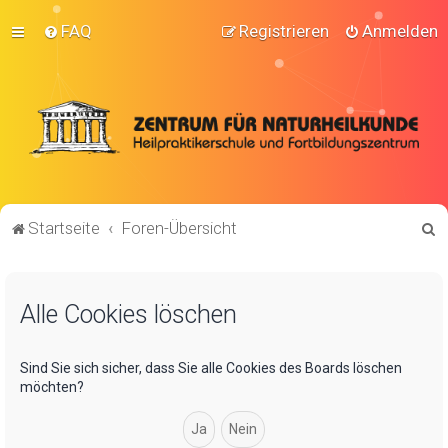
FAQ
Registrieren
Anmelden
S
Startseite
Foren-Übersicht
u
c
Alle Cookies löschen
h
e
Sind Sie sich sicher, dass Sie alle Cookies des Boards löschen
möchten?