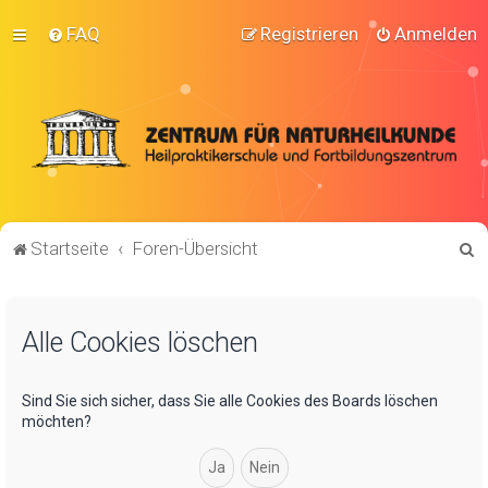
FAQ
Registrieren
Anmelden
S
Startseite
Foren-Übersicht
u
c
Alle Cookies löschen
h
e
Sind Sie sich sicher, dass Sie alle Cookies des Boards löschen
möchten?