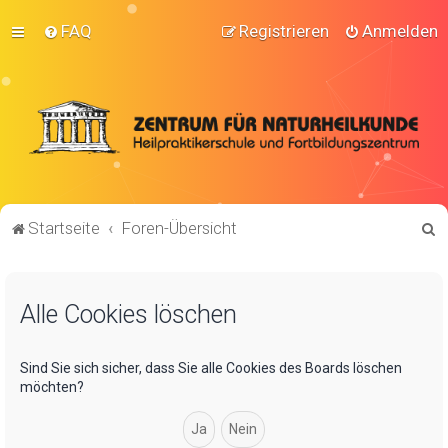
FAQ
Registrieren
Anmelden
S
Startseite
Foren-Übersicht
u
c
Alle Cookies löschen
h
e
Sind Sie sich sicher, dass Sie alle Cookies des Boards löschen
möchten?