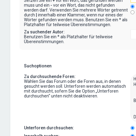
Setzen Sie ein
+
vor ein Wort, das gefunden werden
muss und ein
-
vor ein Wort, das nicht gefunden
werden darf. Verwenden Sie mehrere Wörter getrennt
durch
|
innerhalb einer Klammer, wenn nur eines der
Wörter gefunden werden muss. Benutzen Sie ein * als
Platzhalter für teilweise Übereinstimmungen.
Zu suchender Autor:
Benutzen Sie ein * als Platzhalter für teilweise
Übereinstimmungen.
Suchoptionen
Zu durchsuchende Foren:
Wählen Sie das Forum oder die Foren aus, in denen
gesucht werden soll. Unterforen werden automatisch
mit durchsucht, sofern Sie die Option „Unterforen
durchsuchen“ unten nicht deaktivieren.
Unterforen durchsuchen:
Innerhalb suchen: