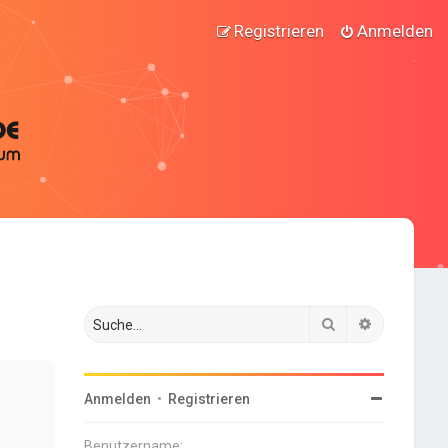
Registrieren
Anmelden
Suche
Erweiterte
Anmelden
•
Registrieren
Benutzername: