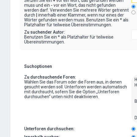
Setzen Sie ein
+
vor ein Wort, das gefunden werden
muss und ein
-
vor ein Wort, das nicht gefunden
werden darf. Verwenden Sie mehrere Wörter getrennt
durch
|
innerhalb einer Klammer, wenn nur eines der
Wörter gefunden werden muss. Benutzen Sie ein * als
Platzhalter für teilweise Übereinstimmungen.
Zu suchender Autor:
Benutzen Sie ein * als Platzhalter für teilweise
Übereinstimmungen.
Suchoptionen
Zu durchsuchende Foren:
Wählen Sie das Forum oder die Foren aus, in denen
gesucht werden soll. Unterforen werden automatisch
mit durchsucht, sofern Sie die Option „Unterforen
durchsuchen“ unten nicht deaktivieren.
Unterforen durchsuchen:
Innerhalb suchen: