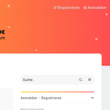
Registrieren
Anmelden
Suche
Erweiterte
Anmelden
•
Registrieren
Benutzername: