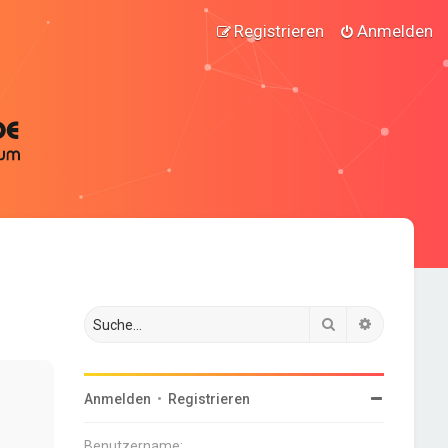
Registrieren
Anmelden
Suche
Erweiterte
Anmelden
•
Registrieren
Benutzername: