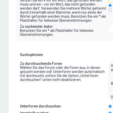
Setzen Sie ein
+
vor ein Wort, das gefunden werden
muss und ein
-
vor ein Wort, das nicht gefunden
werden darf. Verwenden Sie mehrere Wörter getrennt
durch
|
innerhalb einer Klammer, wenn nur eines der
Wörter gefunden werden muss. Benutzen Sie ein * als
Platzhalter für teilweise Übereinstimmungen.
Zu suchender Autor:
Benutzen Sie ein * als Platzhalter für teilweise
Übereinstimmungen.
Suchoptionen
Zu durchsuchende Foren:
Wählen Sie das Forum oder die Foren aus, in denen
gesucht werden soll. Unterforen werden automatisch
mit durchsucht, sofern Sie die Option „Unterforen
durchsuchen“ unten nicht deaktivieren.
Unterforen durchsuchen:
Innerhalb suchen: