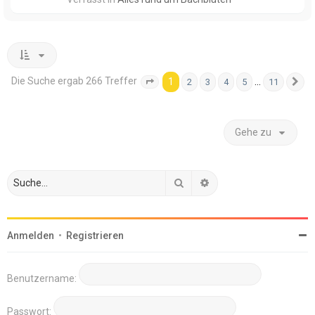
Die Suche ergab 266 Treffer
1
…
2
3
4
5
11
Seite
1
von
11
N
Gehe zu
Suche
Erweiterte Suche
Anmelden
•
Registrieren
Benutzername:
Passwort: