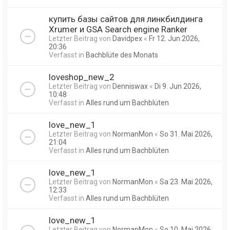
купить базы сайтов для линкбилдинга
Xrumer и GSA Search engine Ranker
Letzter Beitrag von
Davidpex
«
Fr 12. Jun 2026,
20:36
Verfasst in
Bachblüte des Monats
loveshop_new_2
Letzter Beitrag von
Denniswax
«
Di 9. Jun 2026,
10:48
Verfasst in
Alles rund um Bachblüten
love_new_1
Letzter Beitrag von
NormanMon
«
So 31. Mai 2026,
21:04
Verfasst in
Alles rund um Bachblüten
love_new_1
Letzter Beitrag von
NormanMon
«
Sa 23. Mai 2026,
12:33
Verfasst in
Alles rund um Bachblüten
love_new_1
Letzter Beitrag von
NormanMon
«
So 10. Mai 2026,