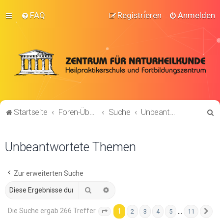
FAQ
Registrieren
Anmelden
S
Startseite
Foren-Übersicht
Suche
Unbeantwortete Themen
u
c
Unbeantwortete Themen
h
e
Zur erweiterten Suche
Suche
Erweiterte Suche
Die Suche ergab 266 Treffer
1
…
2
3
4
5
11
Seite
1
von
11
N