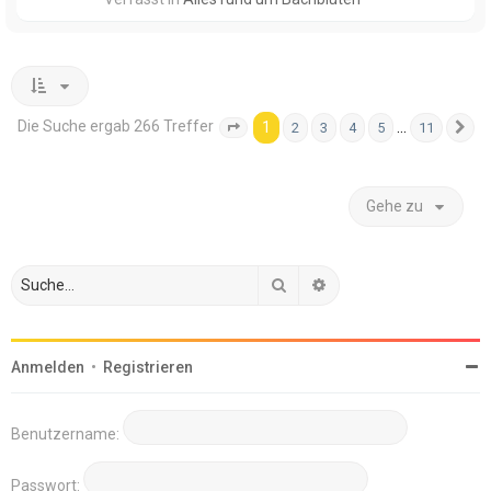
Die Suche ergab 266 Treffer
1
…
2
3
4
5
11
Seite
1
von
11
N
Gehe zu
Suche
Erweiterte Suche
Anmelden
•
Registrieren
Benutzername:
Passwort: