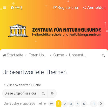
FAQ
Registrieren
Anmelden
S
Startseite
Foren-Übersicht
Suche
Unbeantwortete Themen
u
c
Unbeantwortete Themen
h
e
Zur erweiterten Suche
Suche
Erweiterte Suche
Die Suche ergab 266 Treffer
1
…
2
3
4
5
11
Seite
1
von
11
N