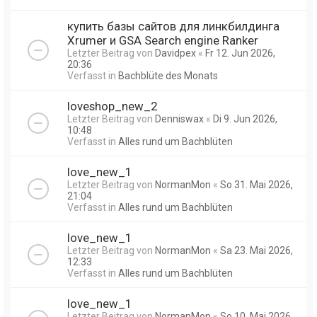
купить базы сайтов для линкбилдинга
Xrumer и GSA Search engine Ranker
Letzter Beitrag von
Davidpex
«
Fr 12. Jun 2026,
20:36
Verfasst in
Bachblüte des Monats
loveshop_new_2
Letzter Beitrag von
Denniswax
«
Di 9. Jun 2026,
10:48
Verfasst in
Alles rund um Bachblüten
love_new_1
Letzter Beitrag von
NormanMon
«
So 31. Mai 2026,
21:04
Verfasst in
Alles rund um Bachblüten
love_new_1
Letzter Beitrag von
NormanMon
«
Sa 23. Mai 2026,
12:33
Verfasst in
Alles rund um Bachblüten
love_new_1
Letzter Beitrag von
NormanMon
«
So 10. Mai 2026,