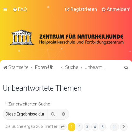
FAQ
Registrieren
Anmelden
S
Startseite
Foren-Übersicht
Suche
Unbeantwortete Themen
u
c
Unbeantwortete Themen
h
e
Zur erweiterten Suche
Suche
Erweiterte Suche
Die Suche ergab 266 Treffer
1
…
2
3
4
5
11
Seite
1
von
11
N