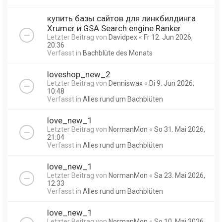
купить базы сайтов для линкбилдинга
Xrumer и GSA Search engine Ranker
Letzter Beitrag von
Davidpex
«
Fr 12. Jun 2026,
20:36
Verfasst in
Bachblüte des Monats
loveshop_new_2
Letzter Beitrag von
Denniswax
«
Di 9. Jun 2026,
10:48
Verfasst in
Alles rund um Bachblüten
love_new_1
Letzter Beitrag von
NormanMon
«
So 31. Mai 2026,
21:04
Verfasst in
Alles rund um Bachblüten
love_new_1
Letzter Beitrag von
NormanMon
«
Sa 23. Mai 2026,
12:33
Verfasst in
Alles rund um Bachblüten
love_new_1
Letzter Beitrag von
NormanMon
«
So 10. Mai 2026,