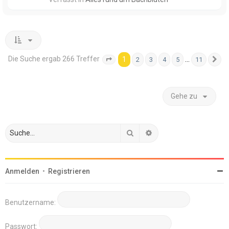
Die Suche ergab 266 Treffer
1
…
2
3
4
5
11
Seite
1
von
11
N
Gehe zu
Suche
Erweiterte Suche
Anmelden
•
Registrieren
Benutzername:
Passwort: