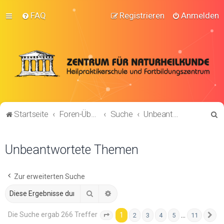
FAQ
Registrieren
Anmelden
S
Startseite
Foren-Übersicht
Suche
Unbeantwortete Themen
u
c
Unbeantwortete Themen
h
e
Zur erweiterten Suche
Suche
Erweiterte Suche
Die Suche ergab 266 Treffer
1
…
2
3
4
5
11
Seite
1
von
11
N