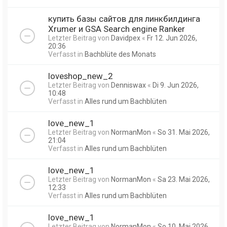
купить базы сайтов для линкбилдинга
Xrumer и GSA Search engine Ranker
Letzter Beitrag von
Davidpex
«
Fr 12. Jun 2026,
20:36
Verfasst in
Bachblüte des Monats
loveshop_new_2
Letzter Beitrag von
Denniswax
«
Di 9. Jun 2026,
10:48
Verfasst in
Alles rund um Bachblüten
love_new_1
Letzter Beitrag von
NormanMon
«
So 31. Mai 2026,
21:04
Verfasst in
Alles rund um Bachblüten
love_new_1
Letzter Beitrag von
NormanMon
«
Sa 23. Mai 2026,
12:33
Verfasst in
Alles rund um Bachblüten
love_new_1
Letzter Beitrag von
NormanMon
«
So 10. Mai 2026,