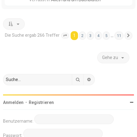
Die Suche ergab 266 Treffer
1
…
2
3
4
5
11
Seite
1
von
11
N
Gehe zu
Suche
Erweiterte Suche
Anmelden
•
Registrieren
Benutzername:
Passwort: