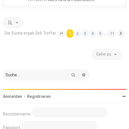
Die Suche ergab 266 Treffer
1
…
2
3
4
5
11
Seite
1
von
11
N
Gehe zu
Suche
Erweiterte Suche
Anmelden
•
Registrieren
Benutzername:
Passwort: