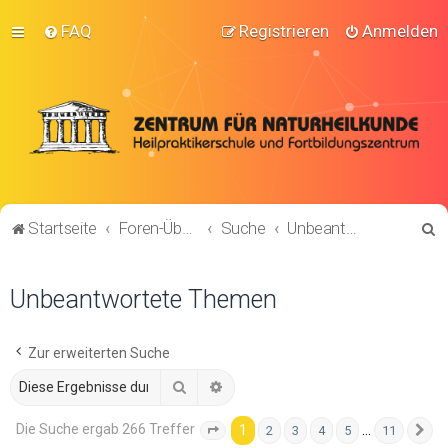
FAQ
Registrieren
Anmelden
S
Startseite
Foren-Übersicht
Suche
Unbeantwortete Themen
u
c
Unbeantwortete Themen
h
e
Zur erweiterten Suche
Suche
Erweiterte Suche
Die Suche ergab 266 Treffer
1
…
2
3
4
5
11
Seite
1
von
11
N