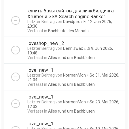
купить базы сайтов для линкбилдинга
Xrumer и GSA Search engine Ranker
Letzter Beitrag von
Davidpex
«
Fr 12. Jun 2026,
20:36
Verfasst in
Bachblüte des Monats
loveshop_new_2
Letzter Beitrag von
Denniswax
«
Di 9. Jun 2026,
10:48
Verfasst in
Alles rund um Bachblüten
love_new_1
Letzter Beitrag von
NormanMon
«
So 31. Mai 2026,
21:04
Verfasst in
Alles rund um Bachblüten
love_new_1
Letzter Beitrag von
NormanMon
«
Sa 23. Mai 2026,
12:33
Verfasst in
Alles rund um Bachblüten
love_new_1
Letzter Beitrag von
NormanMon
«
So 10. Mai 2026,